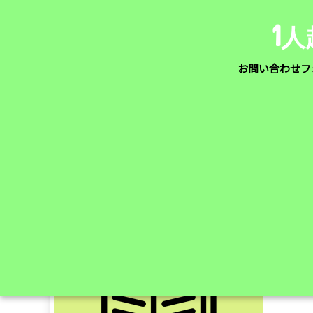
1
お問い合わせフ
ホーム
ケトジェニックマスターガイドe-book無料プ
ketodiet-merumaga-sp-1
2021/04/05