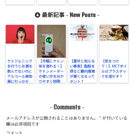
New Posts
最新記事 -
-
ケトジェニック
【手軽にケトン
【意外と知らな
【気をつけ
を行うとお酒を
体を測れる！】
い事実】脂肪を
て！】MCTオイ
飲んでないのに
ケトンメーター
摂ると腸内環境
ルはプラスチッ
アルコール検知
の使い方を分か
が悪くなるって
クを溶かす？
器に引っかか
りやすく説明
ホント？
る！？
Comments
-
-
メールアドレスが公開されることはありません。
*
が付いている
欄は必須項目です
コメント