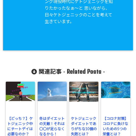
ング現役時代にケトジェニックを知
りたかったなぁ〜と 思いながら、
日々ケトジェニックのことを考えて
生きています。
Related Posts
関連記事 -
-
【どっち？】ケ
冬はダイエット
ケトジェニック
【コロナ対策】
トジェニック中
の天敵！それは
ダイエットであ
コロナに負けな
にチートデイは
〇〇が足らなく
りがちな10個の
いための5つの
必要なのか？
なるから！
失敗とは？
栄養とは？