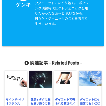
クダイエットにたどり着く。 ボクシ
ゲンキ
ング現役時代にケトジェニックを知
りたかったなぁ〜と 思いながら、
日々ケトジェニックのことを考えて
生きています。
Related Posts
関連記事 -
-
マインド=ホメ
健康オタクは脳
ダイエットで得
ダイエットにも
オスタシス
も思い通りに動
られる驚きのメ
日常にも！〇〇