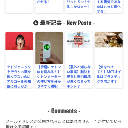
かせる！
リット５つ！や
する勇気であな
るしかねぇ〜！
たはもっと進化
する！
New Posts
最新記事 -
-
ケトジェニック
【手軽にケトン
【意外と知らな
【気をつけ
を行うとお酒を
体を測れる！】
い事実】脂肪を
て！】MCTオイ
飲んでないのに
ケトンメーター
摂ると腸内環境
ルはプラスチッ
アルコール検知
の使い方を分か
が悪くなるって
クを溶かす？
器に引っかか
りやすく説明
ホント？
る！？
Comments
-
-
メールアドレスが公開されることはありません。
*
が付いている
欄は必須項目です