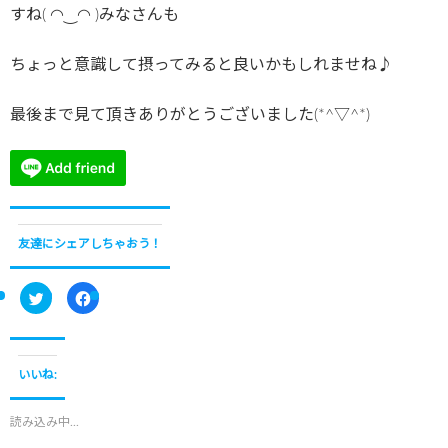
すね( ◠‿◠ )みなさんも
ちょっと意識して摂ってみると良いかもしれませね♪
最後まで見て頂きありがとうございました(*^▽^*)
友達にシェアしちゃおう！
ク
F
リ
a
ッ
c
ク
e
し
b
て
o
T
o
いいね:
w
k
i
で
t
共
t
有
読み込み中...
e
す
r
る