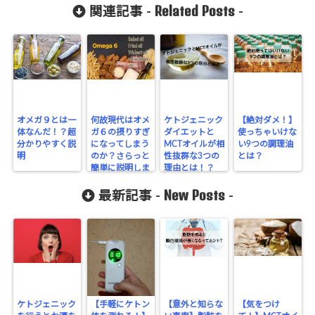
Related Posts
関連記事 -
-
オメガ９とは一
何故現代はオメ
ケトジェニック
【絶対ダメ！】
体なんだ！？超
ガ６の摂りすぎ
ダイエットと
使っちゃいけな
分かりやすく説
になってしまう
MCTオイルが相
い9つの調理油
明
のか？さらっと
性抜群な3つの
とは？
簡単に説明しま
理由とは！？
す！
New Posts
最新記事 -
-
ケトジェニック
【手軽にケトン
【意外と知らな
【気をつけ