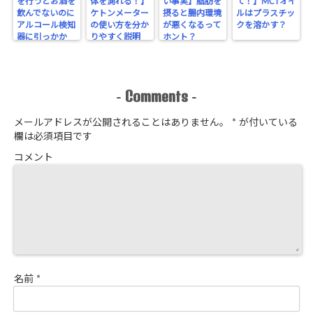
を行うとお酒を
体を測れる！】
い事実】脂肪を
て！】MCTオイ
飲んでないのに
ケトンメーター
摂ると腸内環境
ルはプラスチッ
アルコール検知
の使い方を分か
が悪くなるって
クを溶かす？
器に引っかか
りやすく説明
ホント？
る！？
Comments
-
-
メールアドレスが公開されることはありません。
*
が付いている
欄は必須項目です
コメント
名前
*