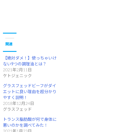
で
に
共
は
有
ク
(
リ
新
ッ
し
ク
い
し
ウ
て
ィ
く
ン
だ
ド
さ
ウ
い
で
(
関連
開
新
き
し
ま
い
す
ウ
【絶対ダメ！】使っちゃいけ
)
ィ
ン
ない9つの調理油とは？
ド
2021年2月11日
ウ
で
ケトジェニック
開
き
ま
グラスフェッドビーフがダイ
す
エットに良い理由を超分かり
)
やすく説明！
2018年12月24日
グラスフェッド
トランス脂肪酸が何で身体に
悪いのかを調べてみた！
2021年1月23日