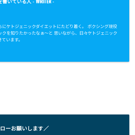
WRITER
を書いている人 -
-
ちにケトジェニックダイエットにたどり着く。 ボクシング現役
ックを知りたかったなぁ〜と 思いながら、日々ケトジェニック
きています。
ローお願いします／