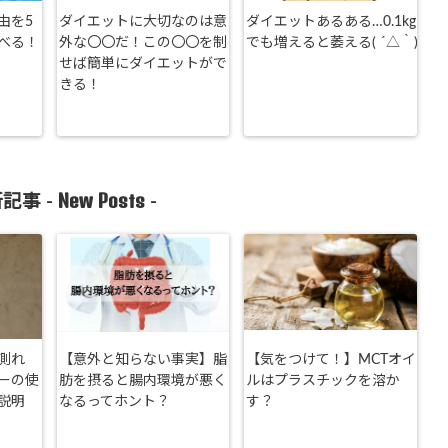
由を5
ダイエットに大切なのは意
ダイエットあるある…0.1kg
べる！
外な〇〇だ！この〇〇を制
でも増えると萎える( ´△｀)
せば簡単にダイエットがで
きる！
New Posts
記事 -
-
測れ
【意外と知らない事実】脂
【気をつけて！】MCTオイ
ーの使
肪を摂ると腸内環境が悪く
ルはプラスチックを溶か
説明
なるってホント？
す？