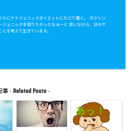
うちにケトジェニックダイエットにたどり着く。 ボクシン
トジェニックを知りたかったなぁ〜と 思いながら、日々ケ
ことを考えて生きています。
Related Posts
事 -
-