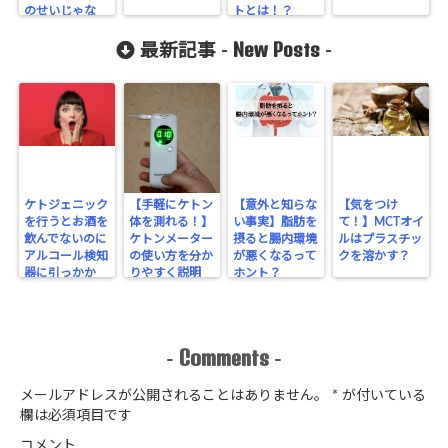
のせいじゃな
トとは！？
い！
New Posts
最新記事 -
-
ケトジェニック
【手軽にケトン
【意外と知らな
【気をつけ
を行うとお酒を
体を測れる！】
い事実】脂肪を
て！】MCTオイ
飲んでないのに
ケトンメーター
摂ると腸内環境
ルはプラスチッ
アルコール検知
の使い方を分か
が悪くなるって
クを溶かす？
器に引っかか
りやすく説明
ホント？
る！？
Comments
-
-
メールアドレスが公開されることはありません。
*
が付いている
欄は必須項目です
コメント