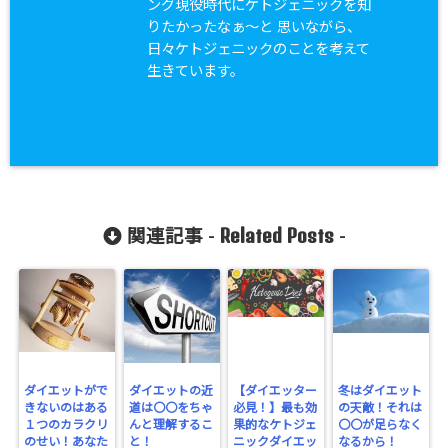
ング現役時代にケトジェニックを知
りたかったなぁ〜と 思いながら、
日々ケトジェニックのことを考えて
生きています。
Related Posts
関連記事 -
-
ダイエットがで
ダイエットの近
【ダイエッター
冬はダイエット
きないのはある
道は〇〇をちゃ
必見！】最も効
の天敵！それは
１つのカラクリ
んと理解するこ
果的なケトジェ
〇〇が足らなく
のせい！あなた
と！
ニックダイエッ
なるから！