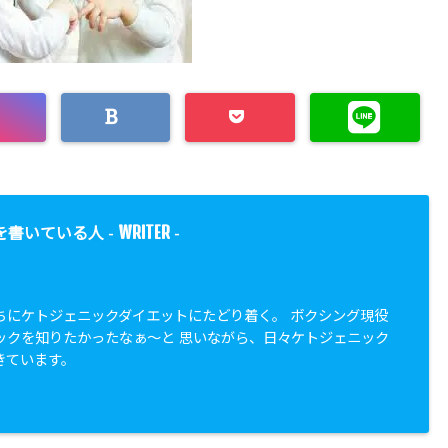
WRITER
を書いている人 -
-
ちにケトジェニックダイエットにたどり着く。 ボクシング現役
ックを知りたかったなぁ〜と 思いながら、日々ケトジェニック
きています。