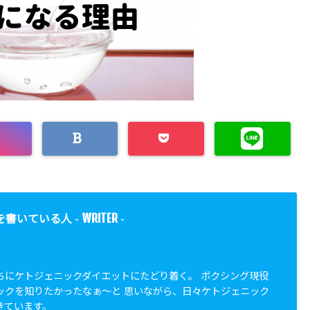
WRITER
を書いている人 -
-
ちにケトジェニックダイエットにたどり着く。 ボクシング現役
ックを知りたかったなぁ〜と 思いながら、日々ケトジェニック
きています。