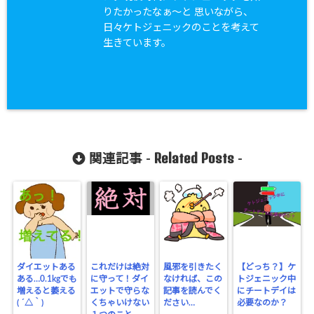
りたかったなぁ〜と 思いながら、
日々ケトジェニックのことを考えて
生きています。
Related Posts
関連記事 -
-
ダイエットある
これだけは絶対
風邪を引きたく
【どっち？】ケ
ある…0.1kgでも
に守って！ダイ
なければ、この
トジェニック中
増えると萎える
エットで守らな
記事を読んでく
にチートデイは
( ´△｀)
くちゃいけない
ださい…
必要なのか？