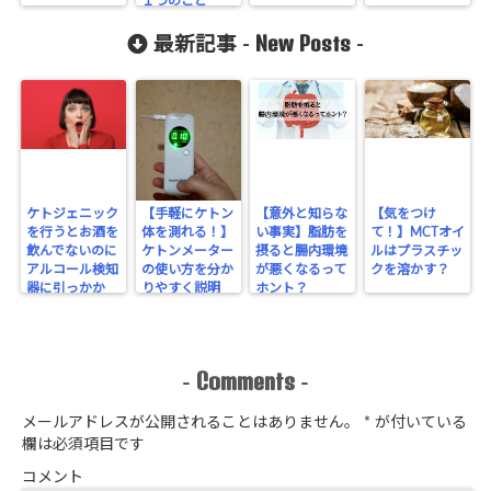
１つのこと
New Posts
最新記事 -
-
ケトジェニック
【手軽にケトン
【意外と知らな
【気をつけ
を行うとお酒を
体を測れる！】
い事実】脂肪を
て！】MCTオイ
飲んでないのに
ケトンメーター
摂ると腸内環境
ルはプラスチッ
アルコール検知
の使い方を分か
が悪くなるって
クを溶かす？
器に引っかか
りやすく説明
ホント？
る！？
Comments
-
-
メールアドレスが公開されることはありません。
*
が付いている
欄は必須項目です
コメント