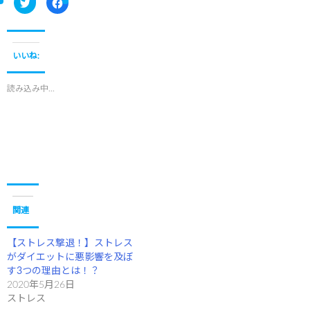
ク
F
リ
a
ッ
c
ク
e
し
b
て
o
T
o
いいね:
w
k
i
で
t
共
t
有
読み込み中...
e
す
r
る
で
に
共
は
有
ク
(
リ
新
ッ
し
ク
い
し
ウ
て
ィ
く
ン
だ
ド
さ
ウ
い
で
(
関連
開
新
き
し
ま
い
す
ウ
【ストレス撃退！】ストレス
)
ィ
ン
がダイエットに悪影響を及ぼ
ド
す3つの理由とは！？
ウ
で
2020年5月26日
開
き
ストレス
ま