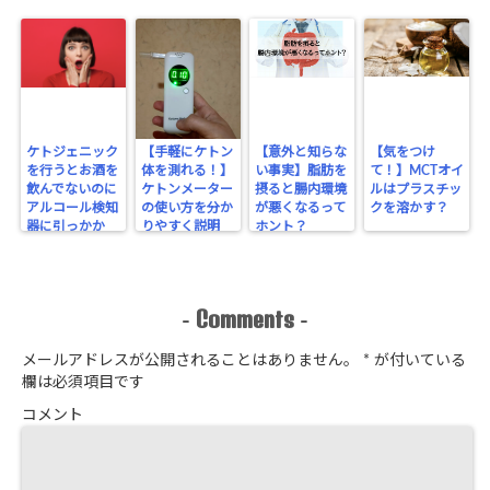
ケトジェニック
【手軽にケトン
【意外と知らな
【気をつけ
を行うとお酒を
体を測れる！】
い事実】脂肪を
て！】MCTオイ
飲んでないのに
ケトンメーター
摂ると腸内環境
ルはプラスチッ
アルコール検知
の使い方を分か
が悪くなるって
クを溶かす？
器に引っかか
りやすく説明
ホント？
る！？
Comments
-
-
メールアドレスが公開されることはありません。
*
が付いている
欄は必須項目です
コメント