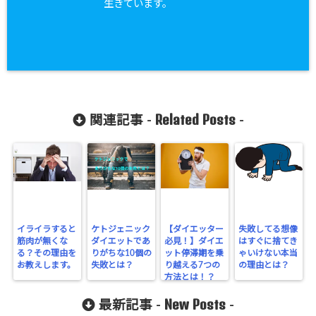
生きています。
Related Posts
関連記事 -
-
イライラすると
ケトジェニック
【ダイエッター
失敗してる想像
筋肉が無くな
ダイエットであ
必見！】ダイエ
はすぐに捨てき
る？その理由を
りがちな10個の
ット停滞期を乗
ゃいけない本当
お教えします。
失敗とは？
り越える7つの
の理由とは？
方法とは！？
New Posts
最新記事 -
-